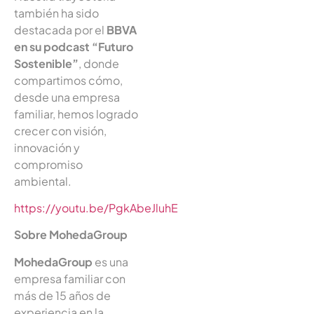
también ha sido
destacada por el
BBVA
en su podcast “Futuro
Sostenible”
, donde
compartimos cómo,
desde una empresa
familiar, hemos logrado
crecer con visión,
innovación y
compromiso
ambiental.
https://youtu.be/PgkAbeJluhE
Sobre MohedaGroup
MohedaGroup
es una
empresa familiar con
más de 15 años de
experiencia en la