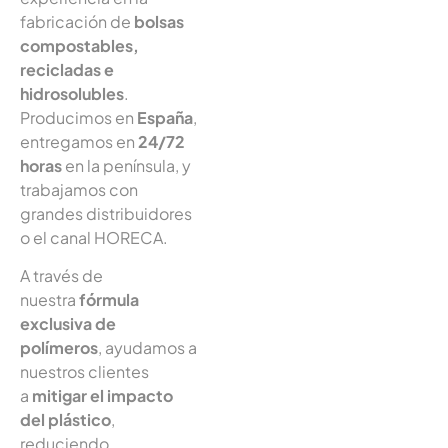
fabricación de
bolsas
compostables,
recicladas e
hidrosolubles
.
Producimos en
España
,
entregamos en
24/72
horas
en la península, y
trabajamos con
grandes distribuidores
o el canal HORECA.
A través de
nuestra
fórmula
exclusiva de
polímeros
, ayudamos a
nuestros clientes
a
mitigar el impacto
del plástico
,
reduciendo