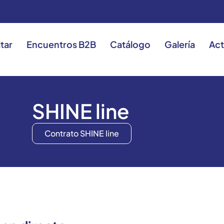
itar
Encuentros B2B
Catálogo
Galería
Act
SHINE line
Contrato SHINE line