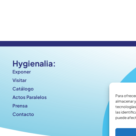
Hygienalia:
Exponer
Visitar
Catálogo
Para ofrece
Actos Paralelos
almacenar y
Prensa
tecnologías
las identifi
Contacto
puede afect