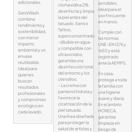
adicionales.
sensibles,
clorhexidina 2%
ideal para el
desinfecta y limpia
SanisWash
uso frecuente
la piel antes del
combina
en manos.
tatuado. Sanis x
rendimiento y
Tattoo,
sostenibilidad,
Cumple con
superconcentrado
con menor
las normas
-diluible en agua-
impacto
UNE-EN 1276 y
y compatible con
ambiental y un
1650 y está
ultrasonidos,
envase
registrado
garantiza una
reutilizable.
ante la AEMPS.
desinfección total
Ideal para
del entorno y los
En casa,
quienes
utensilios.
protege a toda
buscan
– La crema con
la familia con
resultados
pantenol hidrata y
una higiene
profesionales
favorece la
suave y diaria.
y compromiso
cicatrización de la
En el ámbito
ecológico en
piel tatuada.
HORECA,
cada lavado.
Una línea diseñada
garantiza
para proteger la
limpieza sin
salud de artistas y
riesgo de