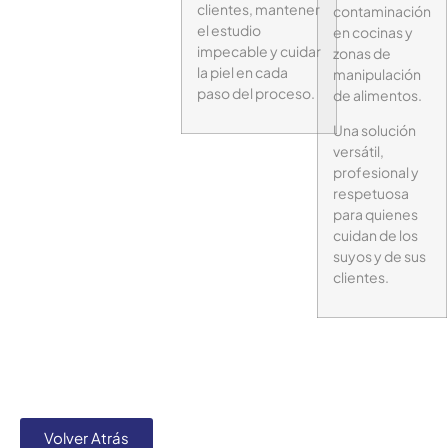
clientes, mantener
contaminación
el estudio
en cocinas y
impecable y cuidar
zonas de
la piel en cada
manipulación
paso del proceso.
de alimentos.
Una solución
versátil,
profesional y
respetuosa
para quienes
cuidan de los
suyos y de sus
clientes.
Volver Atrás