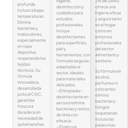
higiene,
2% de SANIS
profunda
desinfección y
ofrece una
incluso a bajas
cuidados para
higiene eficaz
temperaturas.
estudios
y segura tanto
Elimina
profesionales.
en el hogar
bacterias y
Incluye
como en
malos olores,
desinfectantes
entornos
especialmente
para superficies,
profesionales
en ropa
piel y
del sector
deportiva,
herramientas, con
alimentario y
respetando los
fórmulas seguras,
sanitario.
tejidos
adaptadas al
técnicos. Su
Su fórmula sin
sector, ideales
fórmula
alcohol,
para materiales
innovadora,
perfumes ni
delicados.
desarrollada
colorantes
– El limpiador-
junto al CSIC,
elimina
desinfectante en
garantiza
bacterias y
aerosol elimina
frescura
hongos
bacterias y restos
duradera sin
respetando
de tinta con
necesidad de
incluso las
eficacia.
quitamanchas
pieles más
– El gel con