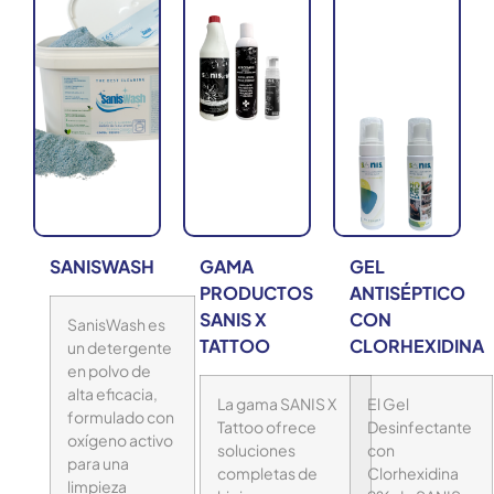
SANISWASH
GAMA
GEL
PRODUCTOS
ANTISÉPTICO
SANIS X
CON
SanisWash es
TATTOO
CLORHEXIDINA
un detergente
en polvo de
alta eficacia,
La gama SANIS X
El Gel
formulado con
Tattoo ofrece
Desinfectante
oxígeno activo
soluciones
con
para una
completas de
Clorhexidina
limpieza