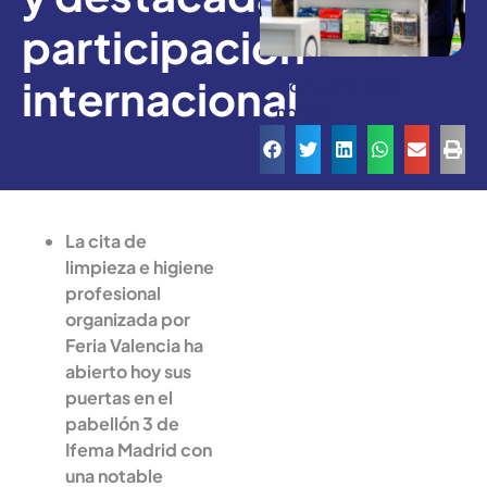
participación
internacional
Comparte esta
noticia:
La cita de
limpieza e higiene
profesional
organizada por
Feria Valencia ha
abierto hoy sus
puertas en el
pabellón 3 de
Ifema Madrid con
una notable