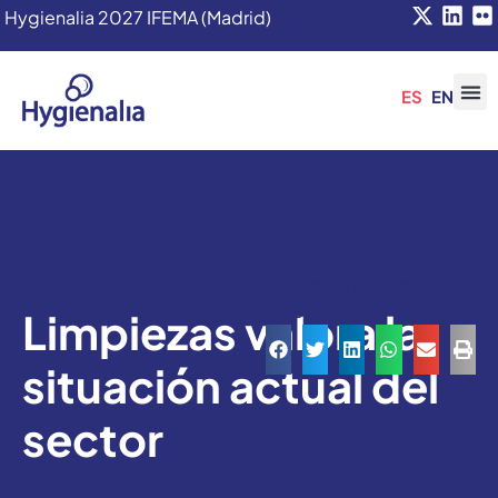
Hygienalia 2027 IFEMA (Madrid)
ES
EN
Comparte esta
noticia:
Limpiezas valora la
situación actual del
sector