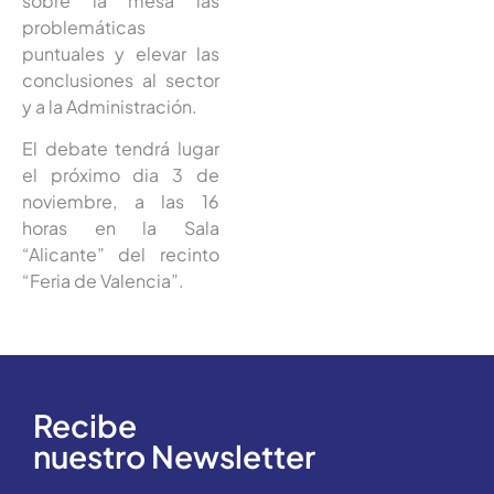
sobre la mesa las
problemáticas
puntuales y elevar las
conclusiones al sector
y a la Administración.
El debate tendrá lugar
el próximo dia 3 de
noviembre, a las 16
horas en la Sala
“Alicante” del recinto
“Feria de Valencia”.
Recibe
nuestro Newsletter